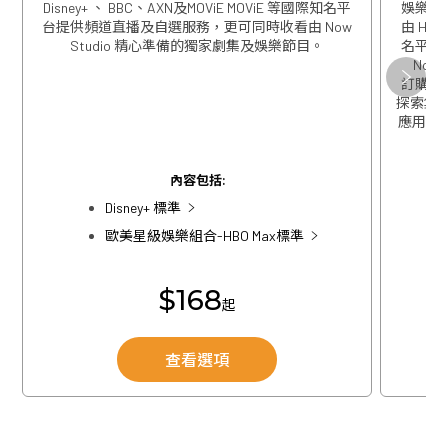
Disney+ 、 BBC、AXN及MOViE MOViE 等國際知名平
娛樂包
台提供頻道直播及自選服務，更可同時收看由 Now
由 HBO
Studio 精心準備的獨家劇集及娛樂節目。
名平台
Now
訂購歐
關閉
探索集團
應用程式
關閉
內容包括:
Disney+ 標準
歐美星級娛樂組合-HBO Max標準
$168
起
查看選項