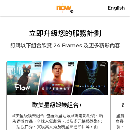
English
立即升級您的服務計劃
訂購以下組合欣賞
24 Frames
及更多精彩內容
歐美星級娛樂組合+
6
歐美星級娛樂組合+包羅荷里活及歐洲電影鉅製、精
盡覽英
彩得獎作品、全球人氣劇集，以及多元綜藝娛樂包
育賽事
括脫口秀、實境真人秀及明星烹飪節目等，由
製、精