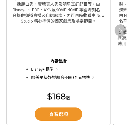
括脫口秀、實境真人秀及明星烹飪節目等，由
製、精
Disney+ 、 BBC、AXN及MOViE MOViE 等國際知名平
娛樂包
台提供頻道直播及自選服務，更可同時收看由 Now
由 HBO
Studio 精心準備的獨家劇集及娛樂節目。
名平台
Now
關閉
訂購歐
探索集團
應用程式
關閉
內容包括:
Disney+ 標準
歐美星級娛樂組合-HBO Max標準
$168
起
查看選項