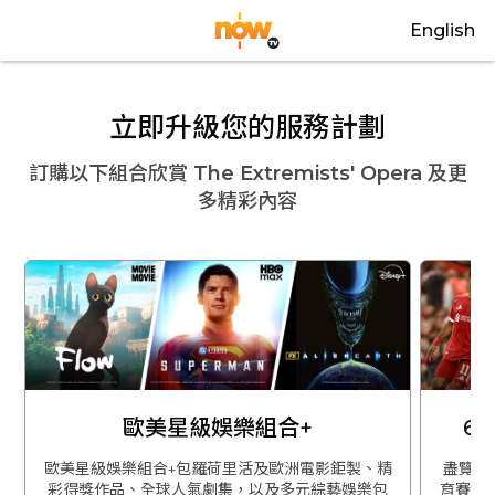
English
立即升級您的服務計劃
訂購以下組合欣賞
The Extremists' Opera
及更
多精彩內容
歐美星級娛樂組合+
6
歐美星級娛樂組合+包羅荷里活及歐洲電影鉅製、精
盡覽英
彩得獎作品、全球人氣劇集，以及多元綜藝娛樂包
育賽事