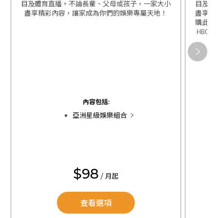
目及體育直播。不論長輩、父母或孩子，一家大小
目及體
盡享精彩內容，讓家成為你們的娛樂專屬天地！
盡享精
購此組
HBO 
關閉
關閉
內容包括:
亞洲星級娛樂組合
$98
/ 月起
查看選項