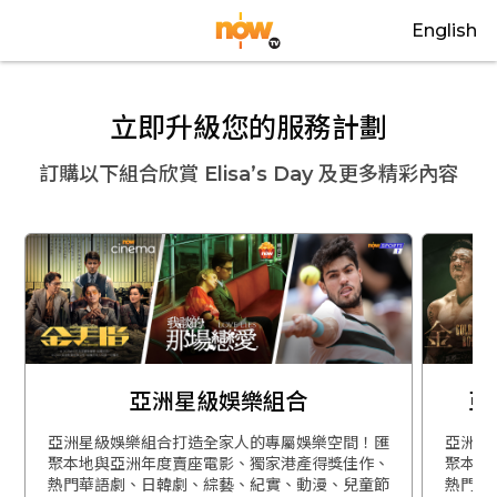
English
立即升級您的服務計劃
訂購以下組合欣賞
Elisa’s Day
及更多精彩內容
亞洲星級娛樂組合
亞
亞洲星級娛樂組合打造全家人的專屬娛樂空間！匯
亞洲星
聚本地與亞洲年度賣座電影、獨家港產得獎佳作、
聚本地
熱門華語劇、日韓劇、綜藝、紀實、動漫、兒童節
熱門華