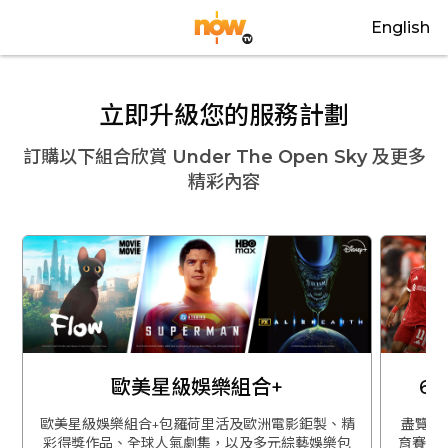
English
立即升級您的服務計劃
訂購以下組合欣賞
Under The Open Sky
及更多
精彩內容
歐美星級娛樂組合+
6
歐美星級娛樂組合+包羅荷里活及歐洲電影鉅製、精
盡覽英
彩得獎作品、全球人氣劇集，以及多元綜藝娛樂包
育賽事