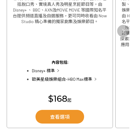
括脫口秀、實境真人秀及明星烹飪節目等，由
製、精
Disney+ 、 BBC、AXN及MOViE MOViE 等國際知名平
娛樂包
台提供頻道直播及自選服務，更可同時收看由 Now
由 HBO
Studio 精心準備的獨家劇集及娛樂節目。
名平台
Now
關閉
訂購歐
探索集團
應用程式
關閉
內容包括:
Disney+ 標準
歐美星級娛樂組合-HBO Max標準
$168
起
查看選項