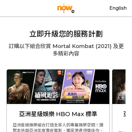
English
立即升級您的服務計劃
訂購以下組合欣賞
Mortal Kombat (2021)
及更
多精彩內容
亞洲星級娛樂 HBO Max 標準
亞
亞洲星級娛樂組合打造全家人的專屬娛樂空間！匯
聚本地與亞洲年度賣座電影、獨家港產得獎佳作、