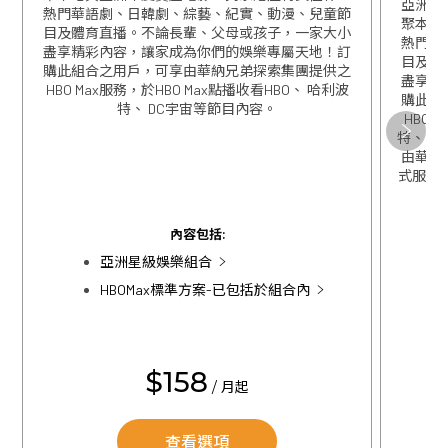
亞洲星
熱門華語劇、日韓劇、綜藝、紀實、動漫、兒童節
聚本地
目及體育直播。不論長輩、父母或孩子，一家大小
熱門華
盡享精彩內容，讓家成為你們的娛樂專屬天地！訂
目及體
購此組合之用戶，可享由華納兄弟探索集團提供之
盡享精
HBO Max服務，於HBO Max點播收看HBO、 哈利波
購此組
特、 DC宇宙等節目內容。
HBO 
關閉
特、 D
由華特迪
式服務，
關閉
內容包括:
亞洲星級娛樂組合
HBOMax標準方案-已包括於組合內
$158
/ 月起
查看選項