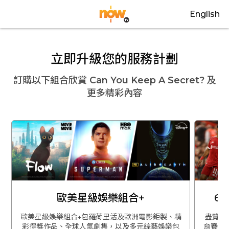
English
立即升級您的服務計劃
訂購以下組合欣賞
Can You Keep A Secret?
及
更多精彩內容
歐美星級娛樂組合+
6
歐美星級娛樂組合+包羅荷里活及歐洲電影鉅製、精
盡覽英
彩得獎作品、全球人氣劇集，以及多元綜藝娛樂包
育賽事