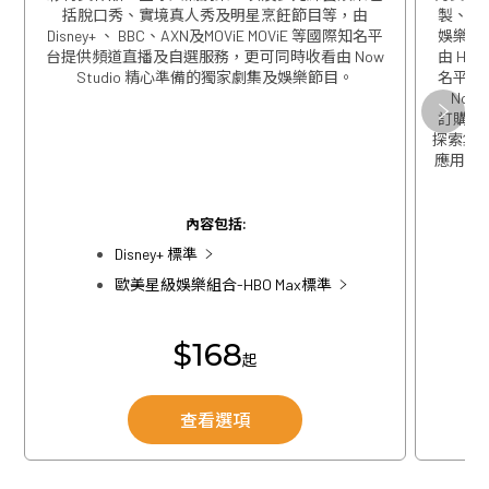
括脫口秀、實境真人秀及明星烹飪節目等，由
製、精
Disney+ 、 BBC、AXN及MOViE MOViE 等國際知名平
娛樂包
台提供頻道直播及自選服務，更可同時收看由 Now
由 HBO
Studio 精心準備的獨家劇集及娛樂節目。
名平台
Now
關閉
訂購歐
探索集團
應用程式
關閉
內容包括:
Disney+ 標準
歐美星級娛樂組合-HBO Max標準
$168
起
查看選項