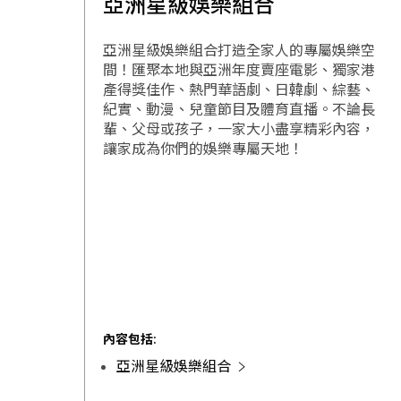
亞洲星級娛樂組合
亞洲星級娛樂組合打造全家人的專屬娛樂空
間！匯聚本地與亞洲年度賣座電影、獨家港
產得獎佳作、熱門華語劇、日韓劇、綜藝、
紀實、動漫、兒童節目及體育直播。不論長
輩、父母或孩子，一家大小盡享精彩內容，
讓家成為你們的娛樂專屬天地！
內容包括:
亞洲星級娛樂組合