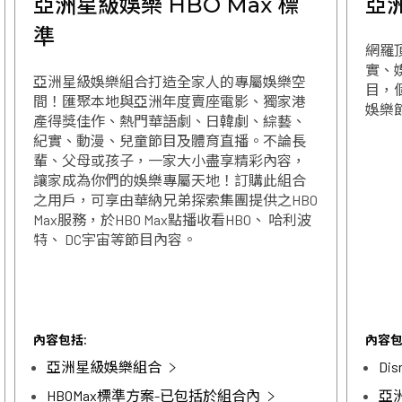
亞洲星級娛樂 HBO Max 標
亞
準
網羅
實、
亞洲星級娛樂組合打造全家人的專屬娛樂空
目，個
間！匯聚本地與亞洲年度賣座電影、獨家港
娛樂
產得獎佳作、熱門華語劇、日韓劇、綜藝、
紀實、動漫、兒童節目及體育直播。不論長
輩、父母或孩子，一家大小盡享精彩內容，
讓家成為你們的娛樂專屬天地！訂購此組合
之用戶，可享由華納兄弟探索集團提供之HBO
Max服務，於HBO Max點播收看HBO、 哈利波
特、 DC宇宙等節目內容。
內容包括:
內容包
亞洲星級娛樂組合
Di
HBOMax標準方案-已包括於組合內
亞