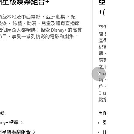
洲星級娛樂組合+
亞洲星級娛樂
+(Disney
頂級本地及中西電影 、亞洲劇集 、紀
娛樂、 綜藝、動漫、兒童及體育直播節
亞洲星級娛樂組
個屋企人都啱睇！探索 Disney+ 的高質
間！匯聚本地與
節目，享受一系列精彩的電影和劇集。
關閉
產得獎佳作、熱
紀實、動漫、兒
輩、父母或孩子
讓家成為你們的
之用戶，可享由
關閉
Max服務，於HB
特、 DC宇宙等
戶，可享由華特
Disney+ 應用
點播收看Disne
括:
內容包括:
sney+ 標準
亞洲星級娛樂
洲星級娛樂組合
HBOMax標