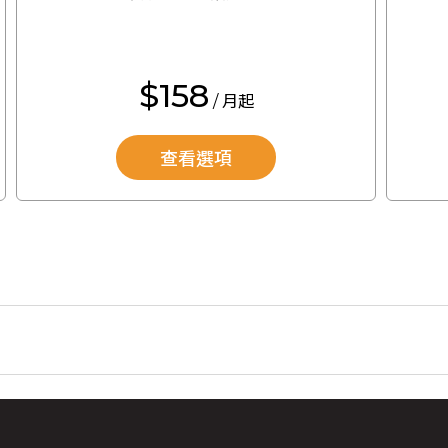
$158
/ 月起
查看選項