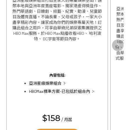
亞洲星級娛樂組合打造全家人的專屬娛樂空間！匯
聚本地與亞洲年度賣座電影、獨家港產得獎佳作、
亞洲星
熱門華語劇、日韓劇、綜藝、紀實、動漫、兒童節
聚本地
目及體育直播。不論長輩、父母或孩子，一家大小
熱門華
盡享精彩內容，讓家成為你們的娛樂專屬天地！訂
目及體
購此組合之用戶，可享由華納兄弟探索集團提供之
盡享精
HBO Max服務，於HBO Max點播收看HBO、 哈利波
購此組
特、 DC宇宙等節目內容。
關閉
HBO 
特、 D
由華特迪
式服務，
關閉
內容包括:
亞洲星級娛樂組合
HBOMax標準方案-已包括於組合內
$158
/ 月起