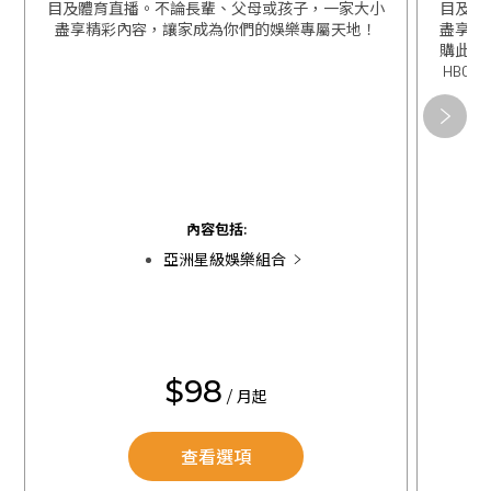
目及體育直播。不論長輩、父母或孩子，一家大小
目及體
盡享精彩內容，讓家成為你們的娛樂專屬天地！
盡享精
購此組
HBO 
關閉
關閉
內容包括:
亞洲星級娛樂組合
$98
/ 月起
查看選項