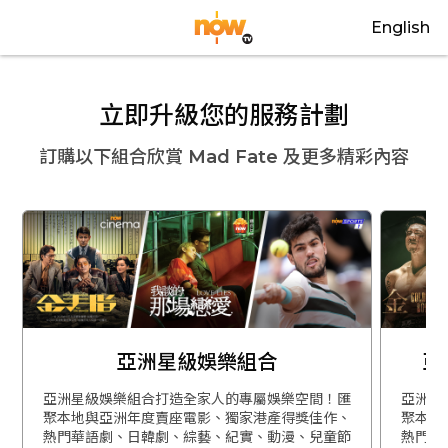
English
立即升級您的服務計劃
訂購以下組合欣賞
Mad Fate
及更多精彩內容
亞洲星級娛樂組合
亞
亞洲星級娛樂組合打造全家人的專屬娛樂空間！匯
亞洲星
聚本地與亞洲年度賣座電影、獨家港產得獎佳作、
聚本地
熱門華語劇、日韓劇、綜藝、紀實、動漫、兒童節
熱門華