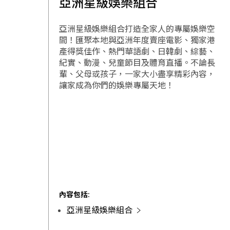
亞洲星級娛樂組合
亞洲星級娛樂組合打造全家人的專屬娛樂空
間！匯聚本地與亞洲年度賣座電影、獨家港
產得獎佳作、熱門華語劇、日韓劇、綜藝、
紀實、動漫、兒童節目及體育直播。不論長
輩、父母或孩子，一家大小盡享精彩內容，
讓家成為你們的娛樂專屬天地！
內容包括:
亞洲星級娛樂組合