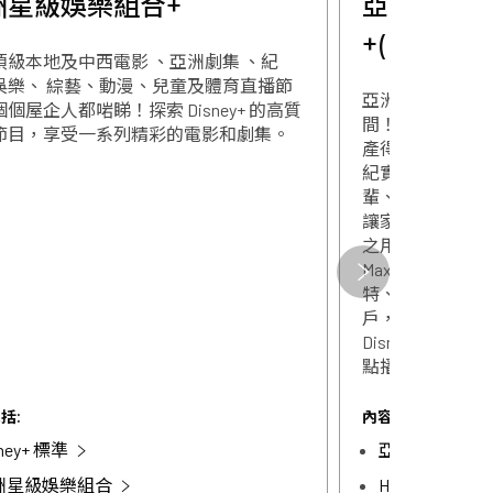
洲星級娛樂組合+
亞洲星級娛樂
+(Disney
頂級本地及中西電影 、亞洲劇集 、紀
娛樂、 綜藝、動漫、兒童及體育直播節
亞洲星級娛樂組
個屋企人都啱睇！探索 Disney+ 的高質
間！匯聚本地與
節目，享受一系列精彩的電影和劇集。
關閉
產得獎佳作、熱
紀實、動漫、兒
輩、父母或孩子
讓家成為你們的
之用戶，可享由
關閉
Max服務，於HB
特、 DC宇宙等
戶，可享由華特
Disney+ 應用
點播收看Disne
括:
內容包括:
sney+ 標準
亞洲星級娛樂
洲星級娛樂組合
HBOMax標