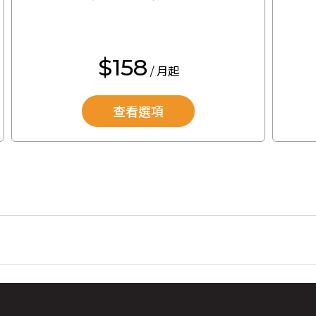
$158
/ 月起
查看選項