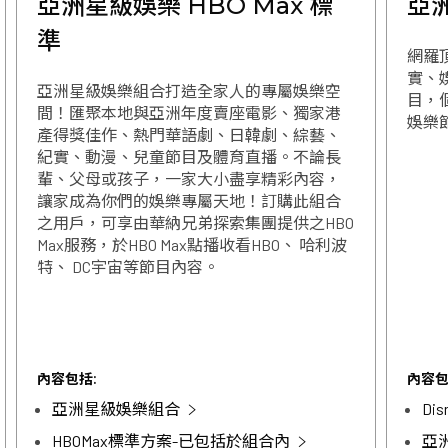
亞洲星級娛樂 HBO Max 標
亞
準
網羅
實、
亞洲星級娛樂組合打造全家人的專屬娛樂空
目，個
間！匯聚本地與亞洲年度賣座電影、獨家港
娛樂
產得獎佳作、熱門華語劇、日韓劇、綜藝、
紀實、動漫、兒童節目及體育直播。不論長
輩、父母或孩子，一家大小盡享精彩內容，
讓家成為你們的娛樂專屬天地！訂購此組合
之用戶，可享由華納兄弟探索集團提供之HBO
Max服務，於HBO Max點播收看HBO、 哈利波
特、 DC宇宙等節目內容。
內容包括:
內容包
亞洲星級娛樂組合
Di
HBOMax標準方案-已包括於組合內
亞