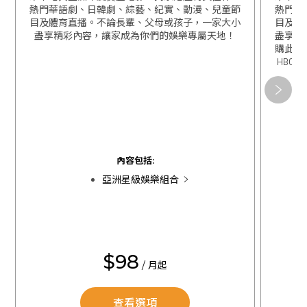
熱門華語劇、日韓劇、綜藝、紀實、動漫、兒童節
熱門華
目及體育直播。不論長輩、父母或孩子，一家大小
目及體
盡享精彩內容，讓家成為你們的娛樂專屬天地！
盡享精
購此組
HBO 
關閉
關閉
內容包括:
亞洲星級娛樂組合
$98
/ 月起
查看選項