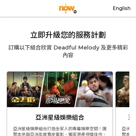
English
立即升級您的服務計劃
訂購以下組合欣賞
Deadful Melody
及更多精彩
內容
亞洲星級娛樂組合
亞
亞洲星級娛樂組合打造全家人的專屬娛樂空間！匯
亞洲星
聚本地與亞洲年度賣座電影、獨家港產得獎佳作、
聚本地