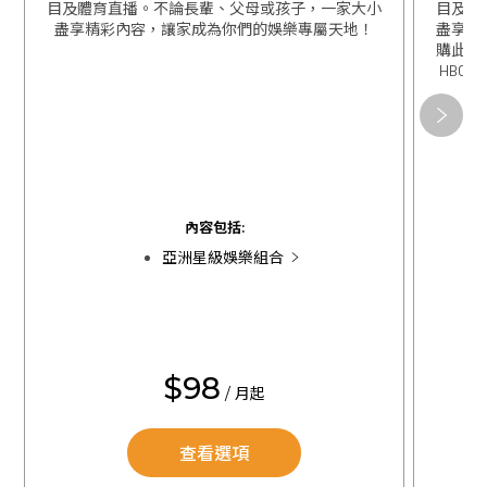
目及體育直播。不論長輩、父母或孩子，一家大小
目及體
盡享精彩內容，讓家成為你們的娛樂專屬天地！
盡享精
購此組
HBO 
關閉
關閉
內容包括:
亞洲星級娛樂組合
$98
/ 月起
查看選項