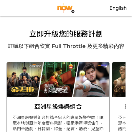
English
立即升級您的服務計劃
訂購以下組合欣賞
Full Throttle
及更多精彩內容
亞洲星級娛樂組合
亞
亞洲星級娛樂組合打造全家人的專屬娛樂空間！匯
亞洲星
聚本地與亞洲年度賣座電影、獨家港產得獎佳作、
聚本地
熱門華語劇、日韓劇、綜藝、紀實、動漫、兒童節
熱門華