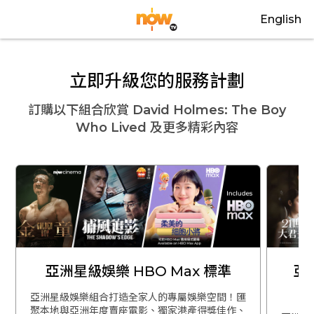
English
立即升級您的服務計劃
訂購以下組合欣賞
David Holmes: The Boy
Who Lived
及更多精彩內容
亞洲星級娛樂 HBO Max 標準
亞
亞洲星級娛樂組合打造全家人的專屬娛樂空間！匯
聚本地與亞洲年度賣座電影、獨家港產得獎佳作、