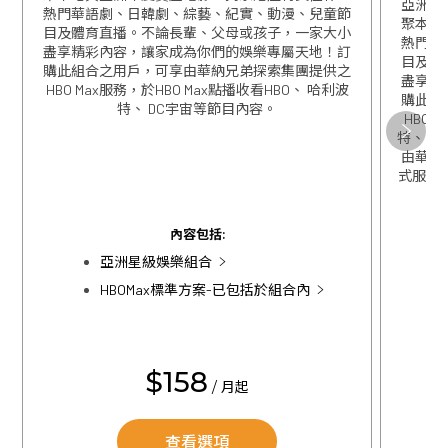
亞洲星
熱門華語劇、日韓劇、綜藝、紀實、動漫、兒童節
聚本地
目及體育直播。不論長輩、父母或孩子，一家大小
熱門華
盡享精彩內容，讓家成為你們的娛樂專屬天地！訂
目及體
購此組合之用戶，可享由華納兄弟探索集團提供之
盡享精
HBO Max服務，於HBO Max點播收看HBO、 哈利波
購此組
特、 DC宇宙等節目內容。
HBO 
關閉
特、 D
由華特迪
式服務，
關閉
內容包括:
亞洲星級娛樂組合
HBOMax標準方案-已包括於組合內
$158
/ 月起
查看選項