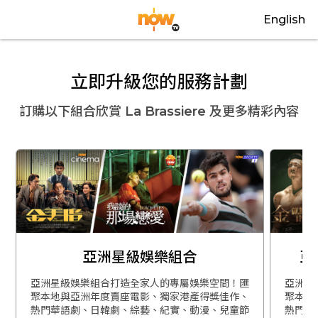
English
立即升級您的服務計劃
訂購以下組合欣賞
La Brassiere
及更多精彩內容
亞洲星級娛樂組合
亞
亞洲星級娛樂組合打造全家人的專屬娛樂空間！匯
亞洲星
聚本地與亞洲年度賣座電影、獨家港產得獎佳作、
聚本地
熱門華語劇、日韓劇、綜藝、紀實、動漫、兒童節
熱門華