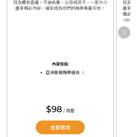
目及體育直播。不論長輩、父母或孩子，一家大小
目及體
盡享精彩內容，讓家成為你們的娛樂專屬天地！
盡享精
購此組
HBO 
關閉
關閉
內容包括:
亞洲星級娛樂組合
$98
/ 月起
查看選項