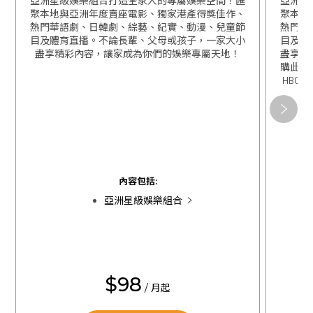
亞洲星級娛樂組合打造全家人的專屬娛樂空間！匯
亞洲星
聚本地與亞洲年度賣座電影、獨家港產得獎佳作、
聚本地
熱門華語劇、日韓劇、綜藝、紀實、動漫、兒童節
熱門華
目及體育直播。不論長輩、父母或孩子，一家大小
目及體
盡享精彩內容，讓家成為你們的娛樂專屬天地！
盡享精
購此組
HBO 
關閉
關閉
內容包括:
亞洲星級娛樂組合
$98
/ 月起