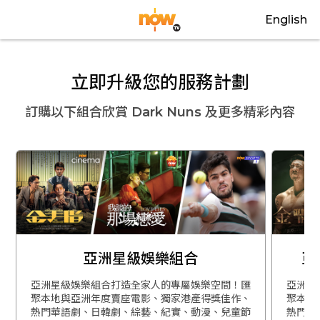
English
立即升級您的服務計劃
訂購以下組合欣賞
Dark Nuns
及更多精彩內容
亞洲星級娛樂組合
亞
亞洲星級娛樂組合打造全家人的專屬娛樂空間！匯
亞洲星
聚本地與亞洲年度賣座電影、獨家港產得獎佳作、
聚本地
熱門華語劇、日韓劇、綜藝、紀實、動漫、兒童節
熱門華