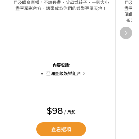
目及體育直播。不論長輩、父母或孩子，一家大小
目及體
盡享精彩內容，讓家成為你們的娛樂專屬天地！
盡享精
購此組
HBO 
關閉
關閉
內容包括:
亞洲星級娛樂組合
$98
/ 月起
查看選項