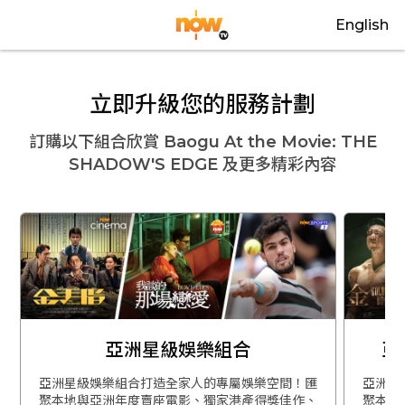
English
立即升級您的服務計劃
訂購以下組合欣賞
Baogu At the Movie: THE
SHADOW'S EDGE
及更多精彩內容
亞洲星級娛樂組合
亞
亞洲星級娛樂組合打造全家人的專屬娛樂空間！匯
亞洲星
聚本地與亞洲年度賣座電影、獨家港產得獎佳作、
聚本地