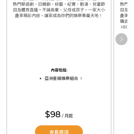
熱門華語劇、日韓劇、綜藝、紀實、動漫、兒童節
熱門華
目及體育直播。不論長輩、父母或孩子，一家大小
目及體
盡享精彩內容，讓家成為你們的娛樂專屬天地！
盡享精
購此組
HBO 
關閉
關閉
內容包括:
亞洲星級娛樂組合
$98
/ 月起
查看選項