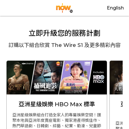
English
立即升級您的服務計劃
訂購以下組合欣賞
The Wire S1
及更多精彩內容
亞洲星級娛樂 HBO Max 標準
亞
亞洲星級娛樂組合打造全家人的專屬娛樂空間！匯
聚本地與亞洲年度賣座電影、獨家港產得獎佳作、
亞洲星
熱門華語劇、日韓劇、綜藝、紀實、動漫、兒童節
聚本地