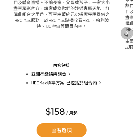
目及體育直播。不論長輩、父母或孩子，一家大小
熱門華
盡享精彩內容，讓家成為你們的娛樂專屬天地！訂
目及體
購此組合之用戶，可享由華納兄弟探索集團提供之
盡享精
HBO Max服務，於HBO Max點播收看HBO、 哈利波
購此組
特、 DC宇宙等節目內容。
HBO 
特、 D
關閉
由華特迪
式服務，
關閉
內容包括:
亞洲星級娛樂組合
HBOMax標準方案-已包括於組合內
$158
/ 月起
查看選項