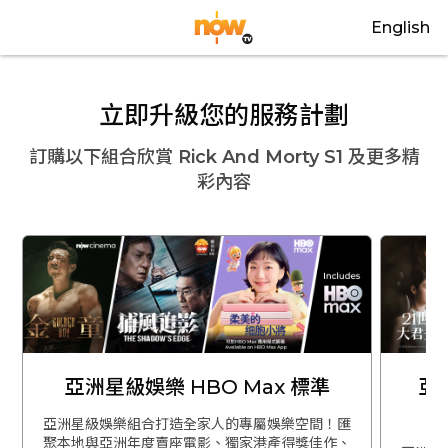
English
立即升級您的服務計劃
訂購以下組合欣賞
Rick And Morty S1
及更多精
彩內容
亞洲星級娛樂 HBO Max 標準
亞
亞洲星級娛樂組合打造全家人的專屬娛樂空間！匯
聚本地與亞洲年度賣座電影、獨家港產得獎佳作、