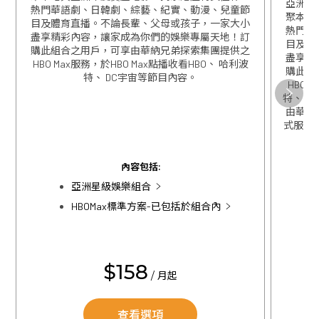
亞洲星
熱門華語劇、日韓劇、綜藝、紀實、動漫、兒童節
聚本地
目及體育直播。不論長輩、父母或孩子，一家大小
熱門華
盡享精彩內容，讓家成為你們的娛樂專屬天地！訂
目及體
購此組合之用戶，可享由華納兄弟探索集團提供之
盡享精
HBO Max服務，於HBO Max點播收看HBO、 哈利波
購此組
特、 DC宇宙等節目內容。
HBO 
關閉
特、 D
由華特迪
式服務，
關閉
內容包括:
亞洲星級娛樂組合
HBOMax標準方案-已包括於組合內
$158
/ 月起
查看選項