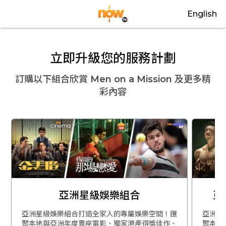
English
立即升級您的服務計劃
訂購以下組合欣賞
Men on a Mission
及更多精
彩內容
亞洲星級娛樂組合
亞
亞洲星級娛樂組合打造全家人的專屬娛樂空間！匯
亞洲星
聚本地與亞洲年度賣座電影、獨家港產得獎佳作、
聚本地