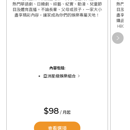
熱門華語劇、日韓劇、綜藝、紀實、動漫、兒童節
熱門華
目及體育直播。不論長輩、父母或孩子，一家大小
目及體
盡享精彩內容，讓家成為你們的娛樂專屬天地！
盡享精
購此組
HBO 
關閉
關閉
內容包括:
亞洲星級娛樂組合
$98
/ 月起
查看選項