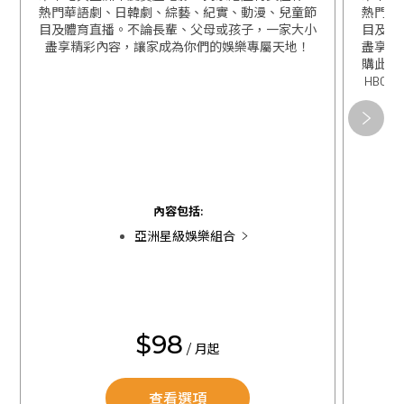
熱門華語劇、日韓劇、綜藝、紀實、動漫、兒童節
熱門華
目及體育直播。不論長輩、父母或孩子，一家大小
目及體
盡享精彩內容，讓家成為你們的娛樂專屬天地！
盡享精
購此組
HBO 
關閉
關閉
內容包括:
亞洲星級娛樂組合
$98
/ 月起
查看選項