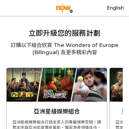
English
立即升級您的服務計劃
訂購以下組合欣賞
The Wonders of Europe
(Bilingual)
及更多精彩內容
亞洲星級娛樂組合
亞
亞洲星級娛樂組合打造全家人的專屬娛樂空間！匯
亞洲星
聚本地與亞洲年度賣座電影、獨家港產得獎佳作、
聚本地