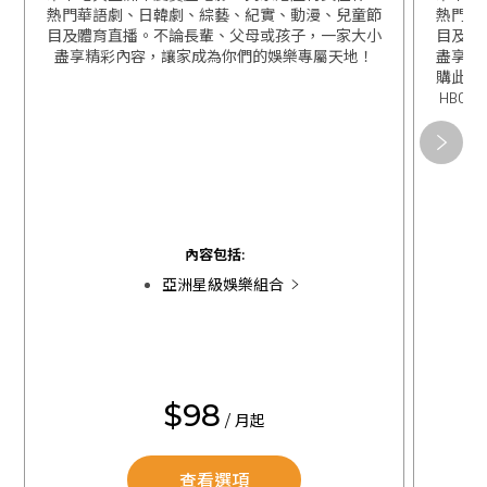
熱門華語劇、日韓劇、綜藝、紀實、動漫、兒童節
熱門華
目及體育直播。不論長輩、父母或孩子，一家大小
目及體
盡享精彩內容，讓家成為你們的娛樂專屬天地！
盡享精
購此組
HBO 
關閉
關閉
內容包括:
亞洲星級娛樂組合
$98
/ 月起
查看選項