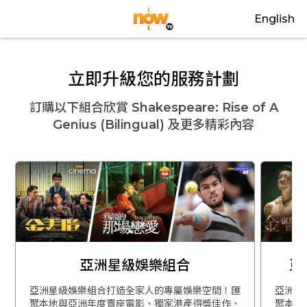
English
立即升級您的服務計劃
訂購以下組合欣賞
Shakespeare: Rise of A
Genius (Bilingual)
及更多精彩內容
亞洲星級娛樂組合
亞
亞洲星級娛樂組合打造全家人的專屬娛樂空間！匯
亞洲星
聚本地與亞洲年度賣座電影、獨家港產得獎佳作、
聚本地