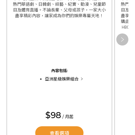
熱門華語劇、日韓劇、綜藝、紀實、動漫、兒童節
熱門華
目及體育直播。不論長輩、父母或孩子，一家大小
目及體
盡享精彩內容，讓家成為你們的娛樂專屬天地！
盡享精
購此組
HBO 
關閉
關閉
內容包括:
亞洲星級娛樂組合
$98
/ 月起
查看選項