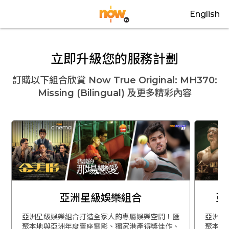
English
立即升級您的服務計劃
訂購以下組合欣賞
Now True Original: MH370:
Missing (Bilingual)
及更多精彩內容
亞洲星級娛樂組合
亞
亞洲星級娛樂組合打造全家人的專屬娛樂空間！匯
亞洲星
聚本地與亞洲年度賣座電影、獨家港產得獎佳作、
聚本地