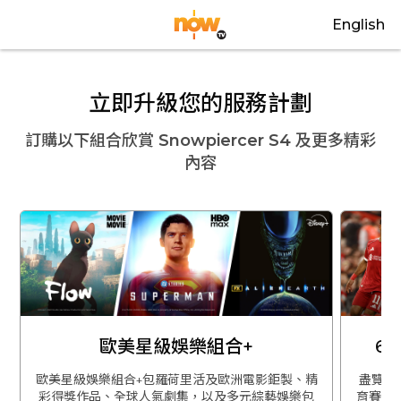
English
立即升級您的服務計劃
訂購以下組合欣賞
Snowpiercer S4
及更多精彩
內容
歐美星級娛樂組合+
6
歐美星級娛樂組合+包羅荷里活及歐洲電影鉅製、精
盡覽英
彩得獎作品、全球人氣劇集，以及多元綜藝娛樂包
育賽事