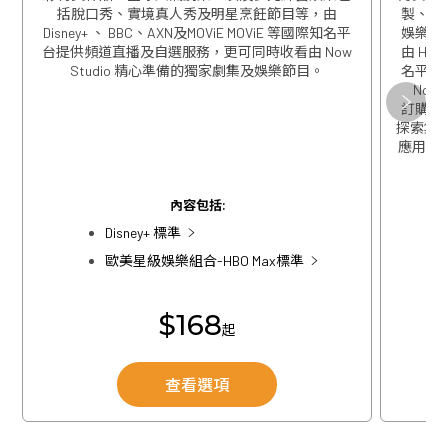
括脫口秀、實境真人秀及明星烹飪節目等，由
製、精
Disney+ 、 BBC、AXN及MOViE MOViE 等國際知名平
娛樂包
台提供頻道直播及自選服務，更可同時收看由 Now
由 HBO
Studio 精心準備的獨家劇集及娛樂節目。
名平台
Now
關閉
訂購歐
探索集團
應用程式
關閉
內容包括:
Disney+ 標準
歐美星級娛樂組合-HBO Max標準
$168
起
查看選項