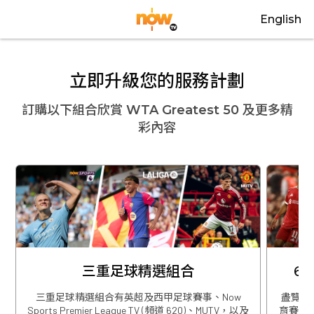
English
立即升級您的服務計劃
訂購以下組合欣賞
WTA Greatest 50
及更多精
彩內容
三重足球精選組合
6
三重足球精選組合有英超及西甲足球賽事、Now
盡覽英
Sports Premier League TV (頻道 620)、MUTV，以及
育賽事