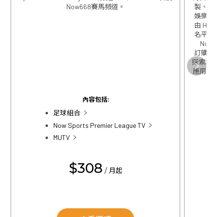
Now668賽馬頻道。
製、精
娛樂包
由 HBO
名平台
Now
訂購歐
探索集團
關閉
應用程式
內容包括:
關閉
足球組合
Now Sports Premier League TV
MUTV
$308
/ 月起