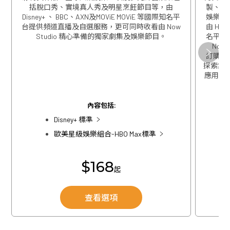
括脫口秀、實境真人秀及明星烹飪節目等，由
製、精
Disney+ 、 BBC、AXN及MOViE MOViE 等國際知名平
娛樂包
台提供頻道直播及自選服務，更可同時收看由 Now
由 HBO
Studio 精心準備的獨家劇集及娛樂節目。
名平台
Now
關閉
訂購歐
探索集團
應用程式
關閉
內容包括:
Disney+ 標準
歐美星級娛樂組合-HBO Max標準
$168
起
查看選項