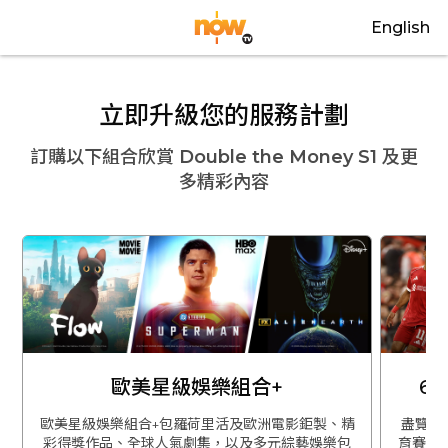
English
立即升級您的服務計劃
訂購以下組合欣賞
Double the Money S1
及更
多精彩內容
歐美星級娛樂組合+
6
歐美星級娛樂組合+包羅荷里活及歐洲電影鉅製、精
盡覽英
彩得獎作品、全球人氣劇集，以及多元綜藝娛樂包
育賽事