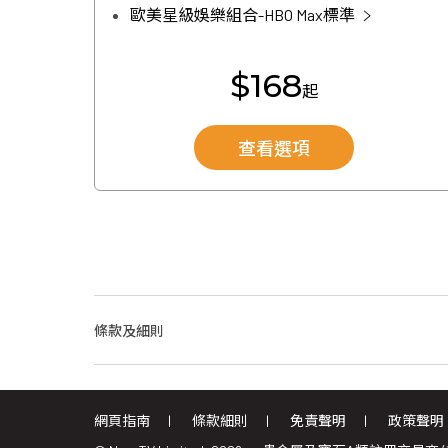
歐美星級娛樂組合-HBO Max標準
$168
起
查看選項
條款及細則
網頁指南
條款細則
免責聲明
政策聲明