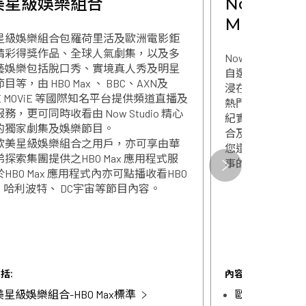
美星級娛樂組合
Now 星級
Max)
星級娛樂組合包羅荷里活及歐洲電影鉅
精彩得獎作品、全球人氣劇集，以及多
Now皇牌娛樂精
藝娛樂包括脫口秀、實境真人秀及明星
自選服務，以及 H
關閉
目等，由 HBO Max 、 BBC、AXN及
浸在多元化的精
iE MOViE 等國際知名平台提供頻道直播及
熱門猛片到引人
務，更可同時收看由 Now Studio 精心
紀實節目，一個
的獨家劇集及娛樂節目。
合及亞洲星級娛
歐美星級娛樂組合之用戶，亦可享由華
您還可以享受Now
探索集團提供之HBO Max 應用程式服
關閉
事的刺激！
HBO Max 應用程式內亦可點播收看HBO
、 哈利波特、 DC宇宙等節目內容。
括:
內容包括:
星級娛樂組合-HBO Max標準
歐美星級娛樂組合