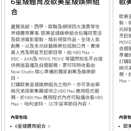
6星級體育及歐美星級娛樂組
歐
合
歐美
製、
盡覽英超、西甲、歐聯及網球四大滿貫等世
元綜
界級體育賽事, 歐美星級娛樂組合包羅荷里活
烹飪節
及歐洲電影鉅製、精彩得獎作品、全球人氣
MOV
劇集，以及多元綜藝娛樂包括脫口秀、實境
自選服
真人秀及明星烹飪節目等，由 HBO Max 、
準備
BBC、AXN及 MOViE MOViE 等國際知名平台提
訂購
供頻道直播及自選服務，更可同時收看由
納兄弟
Now Studio 精心準備的獨家劇集及娛樂節
務，於
目。
Max
訂購歐美星級娛樂組合之用戶，亦可享由華
納兄弟探索集團提供之HBO Max 應用程式服
務，於HBO Max 應用程式內亦可點播收看HBO
Max、 哈利波特、 DC宇宙等節目內容。
內容包括:
內容包
6星級體育組合
歐美