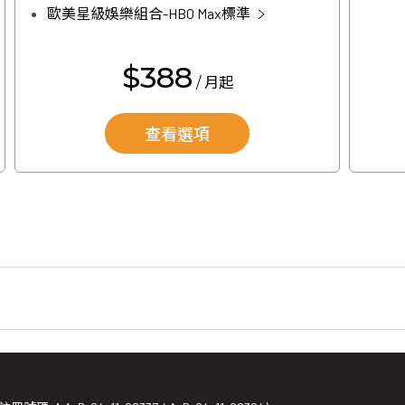
歐美星級娛樂組合-HBO Max標準
$388
/ 月起
查看選項