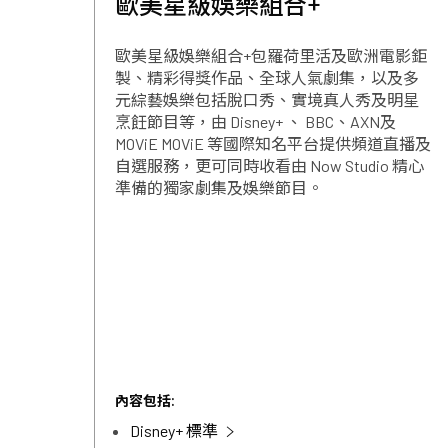
歐美星級娛樂組合+
歐美星級娛樂組合+包羅荷里活及歐洲電影鉅
製、精彩得獎作品、全球人氣劇集，以及多
元綜藝娛樂包括脫口秀、實境真人秀及明星
烹飪節目等，由 Disney+ 、 BBC、AXN及
MOViE MOViE 等國際知名平台提供頻道直播及
自選服務，更可同時收看由 Now Studio 精心
準備的獨家劇集及娛樂節目。
內容包括:
Disney+ 標準