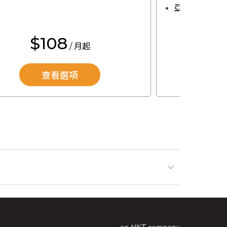
亞洲星級娛樂
$108
$
/ 月起
查看選項