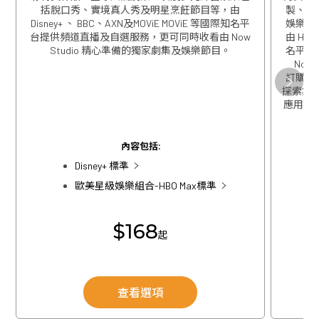
括脫口秀、實境真人秀及明星烹飪節目等，由
製、精
Disney+ 、 BBC、AXN及MOViE MOViE 等國際知名平
娛樂包
台提供頻道直播及自選服務，更可同時收看由 Now
由 HBO
Studio 精心準備的獨家劇集及娛樂節目。
名平台
Now
訂購歐
關閉
探索集團
應用程式
關閉
內容包括:
Disney+ 標準
歐美星級娛樂組合-HBO Max標準
$168
起
查看選項