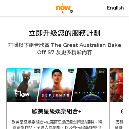
English
立即升級您的服務計劃
訂購以下組合欣賞
The Great Australian Bake
Off S7
及更多精彩內容
歐美星級娛樂組合+
6
歐美星級娛樂組合+包羅荷里活及歐洲電影鉅製、精
盡覽英
彩得獎作品、全球人氣劇集，以及多元綜藝娛樂包
育賽事