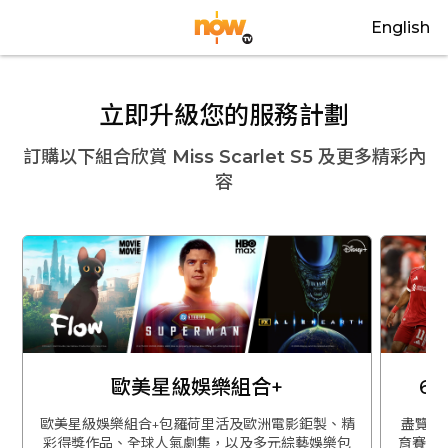
English
立即升級您的服務計劃
訂購以下組合欣賞
Miss Scarlet S5
及更多精彩內
容
歐美星級娛樂組合+
6
歐美星級娛樂組合+包羅荷里活及歐洲電影鉅製、精
盡覽英
彩得獎作品、全球人氣劇集，以及多元綜藝娛樂包
育賽事