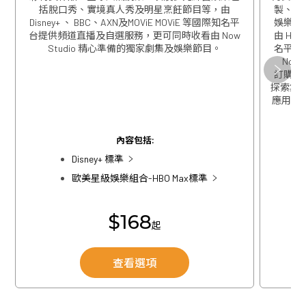
括脫口秀、實境真人秀及明星烹飪節目等，由
製、精
Disney+ 、 BBC、AXN及MOViE MOViE 等國際知名平
娛樂包
台提供頻道直播及自選服務，更可同時收看由 Now
由 HBO
Studio 精心準備的獨家劇集及娛樂節目。
名平台
Now
關閉
訂購歐
探索集團
應用程式
關閉
內容包括:
Disney+ 標準
歐美星級娛樂組合-HBO Max標準
$168
起
查看選項