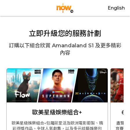
English
立即升級您的服務計劃
訂購以下組合欣賞
Amandaland S1
及更多精彩
內容
歐美星級娛樂組合+
6
歐美星級娛樂組合+包羅荷里活及歐洲電影鉅製、精
盡覽英
彩得獎作品、全球人氣劇集，以及多元綜藝娛樂包
育賽事