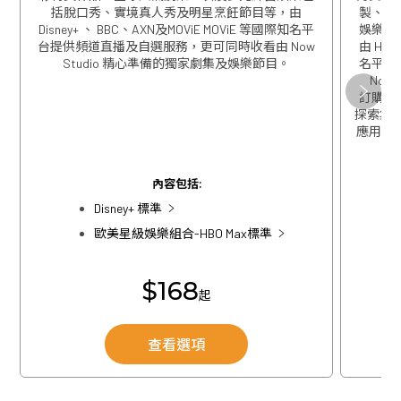
括脫口秀、實境真人秀及明星烹飪節目等，由
製、精
Disney+ 、 BBC、AXN及MOViE MOViE 等國際知名平
娛樂包
台提供頻道直播及自選服務，更可同時收看由 Now
由 HBO
Studio 精心準備的獨家劇集及娛樂節目。
名平台
Now
關閉
訂購歐
探索集團
應用程式
關閉
內容包括:
Disney+ 標準
歐美星級娛樂組合-HBO Max標準
$168
起
查看選項