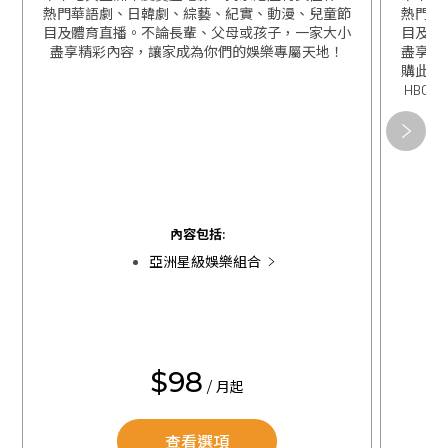
熱門華語劇、日韓劇、綜藝、紀實、動漫、兒童節
熱門華
目及體育直播。不論長輩、父母或孩子，一家大小
目及體
盡享精彩內容，讓家成為你們的娛樂專屬天地！
盡享精
購此組
HBO 
關閉
關閉
內容包括:
亞洲星級娛樂組合
$98
/ 月起
查看選項