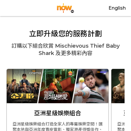
English
立即升級您的服務計劃
訂購以下組合欣賞
Mischievous Thief Baby
Shark
及更多精彩內容
亞洲星級娛樂組合
亞
亞洲星級娛樂組合打造全家人的專屬娛樂空間！匯
亞洲星
聚本地與亞洲年度賣座電影、獨家港產得獎佳作、
聚本地