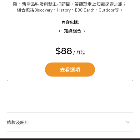
險、新活品味及創新主打節目，帶觀眾走上知識探索之旅；
關閉
組合包括Discovery、History、BBC Earth、Outdoor等。
內容包括:
關閉
知識組合
$88
/ 月起
查看選項
條款及細則